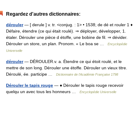
Regardez d'autres dictionnaires:
dérouler
— [ derule ] v. tr. <conjug. : 1> • 1538; de dé et rouler 1 ♦
Défaire, étendre (ce qui était roulé). ⇒ déployer, développer, 1.
étaler. Dérouler une pièce d étoffe, une bobine de fil. ⇒ dévider.
Dérouler un store, un plan. Pronom. « Le boa se …
Encyclopédie
Universelle
dérouler
— DÉROULER.v. a. Étendre ce qui étoit roulé, et le
mettre de son long. Dérouler une étoffe. Dérouler un vieux titre.
Déroulé, ée. participe …
Dictionnaire de l'Académie Française 1798
Dérouler le tapis rouge
— ● Dérouler le tapis rouge recevoir
quelqu un avec tous les honneurs …
Encyclopédie Universelle