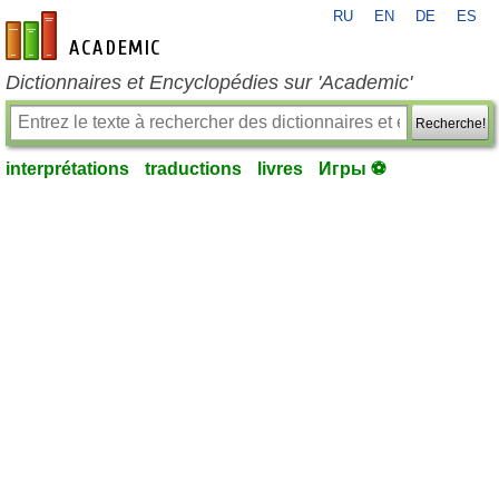
RU
EN
DE
ES
fr-academic.com
Dictionnaires et Encyclopédies sur 'Academic'
Recherche!
interprétations
traductions
livres
Игры ⚽