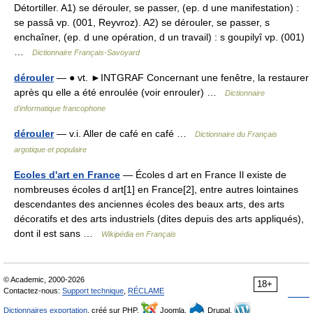
Détortiller. A1) se dérouler, se passer, (ep. d une manifestation) :
se passâ vp. (001, Reyvroz). A2) se dérouler, se passer, s
enchaîner, (ep. d une opération, d un travail) : s goupilyî vp. (001)
…
Dictionnaire Français-Savoyard
dérouler
— ● vt. ►INTGRAF Concernant une fenêtre, la restaurer
après qu elle a été enroulée (voir enrouler) …
Dictionnaire
d'informatique francophone
dérouler
— v.i. Aller de café en café …
Dictionnaire du Français
argotique et populaire
Ecoles d'art en France
— Écoles d art en France Il existe de
nombreuses écoles d art[1] en France[2], entre autres lointaines
descendantes des anciennes écoles des beaux arts, des arts
décoratifs et des arts industriels (dites depuis des arts appliqués),
dont il est sans …
Wikipédia en Français
© Academic, 2000-2026
18+
Contactez-nous:
Support technique
,
RÉCLAME
Dictionnaires exportation
, créé sur PHP,
Joomla,
Drupal,