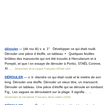
dérouler
— (dé rou lé) v. a. 1° Développer ce qui était roulé.
Dérouler une pièce d étoffe, un tableau. • Quelques feuilles
brûlées des manuscrits qui ont été trouvés à Herculanum et à
Pompéi, et que l on essaye de dérouler à Portici, STAËL Corinne,
XI …
Dictionnaire de la Langue Française d'Émile Littré
DÉROULER
— v. tr. étendre ce qui était roulé et le mettre de son
long. Dérouler une étoffe. Dérouler un vieux titre, un manuscrit.
Dérouler un tableau. Une pièce d’étoffe qui se déroule en tombant.
Fig., Les vagues se déroulaient sur la plage. Il signifie… …
Dictionnaire de l'Academie Francaise, 8eme edition (1935)