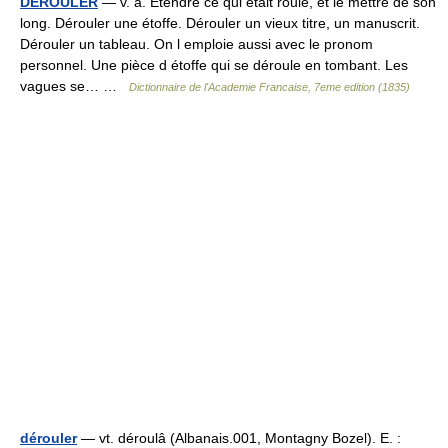
DÉROULER
— v. a. Étendre ce qui était roulé, et le mettre de son
long. Dérouler une étoffe. Dérouler un vieux titre, un manuscrit.
Dérouler un tableau. On l emploie aussi avec le pronom
personnel. Une pièce d étoffe qui se déroule en tombant. Les
vagues se… …
Dictionnaire de l'Academie Francaise, 7eme edition (1835)
dérouler
— vt. déroulâ (Albanais.001, Montagny Bozel). E. :