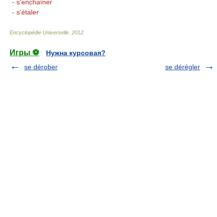
- s'enchaîner
- s'étaler
Encyclopédie Universelle
.
2012
.
Игры ⚽
Нужна курсовая?
se dérober
se dérégler